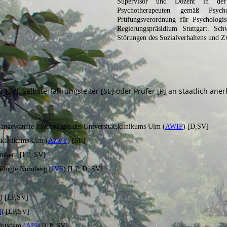
Supervisor und Dozent in der 
Psychotherapeuten gemäß Psych
Prüfungsverordnung für Psychologi
Regierungspräsidium Stuttgart. Sch
Störungen des Sozialverhaltens und 
or [SV], Selbsterfahrungsleiter [SE] oder Prüfer [P] an staatlich a
d angewandte Psychologie des Universitätsklinikums Ulm (
AWIP
) [D,SV]
tsklinikums Ulm (
AZVT
) [SE]
amberg [LP, SV]
uologie Nürnberg (
IVS
) [LP, D, SV]
) [LP,SV]
M
) [LP,SV]
 Potsdam
(API)
[LP, SV]