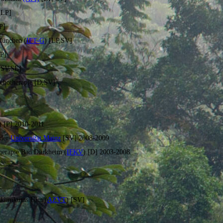
[LP]
P]
München (
IFT-G
) [LP,SV]
,P]
[SV,SE]
chotherapie [D,SV]
) [P] 2010-2011
 der
Universität Mainz
[SV] 2008-2009
stherapie Bad Dürkheim (
IFKV
) [D]
2003-2008
tsklinikums Ulm (
AZVT
) [SV]