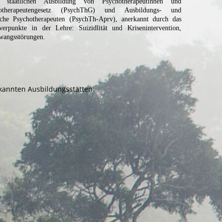
staatlichen Ausbildung von Psychotherapeutinnen und
otherapeutengesetz (PsychThG) und Ausbildungs- und
sche Psychotherapeuten (PsychTh-Aprv), anerkannt durch das
werpunkte in der Lehre: Suizidlität und Krisenintervention,
Zwangsstörungen.
nerkannten Ausbildungsstätten: