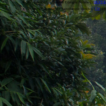
DGVT Ausbildungszentrum Erlangen/ Nürnberg (
DGVT-E
Centrum für Integrative Psychotherapie München (
CIP
) [S