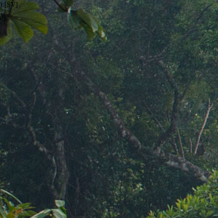
) [SV]
V]