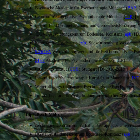
Bayerische Akademie für Psychotherapie München (
BAP
) 
Centrum für Integrative Psychotherapie München (
CIP
) [L
Institut für Therapieforschung und Gesundheitsförderung 
DGVT Ausbildungszentrum Bodensee/ Konstanz (
apb
) [D
Zentrum für Psychiatrie (
zfp
) Südwürttemberg Weissenau 
SINOVA
Weiterbildungsverbund für Psychosomatische Psy
ZIST
Akademie für Psychotherapie Penzberg [LP]
C.G. Jung-Institut (
CGJI
) Stuttgart [D] 2010-2013
Institut für Verhaltenstherapie Kurpfalz in Mannheim (
IVT
Weiterbildungsstudiengang Psychologische Psychotherapie
Institut für Fort- & Weiterbildung in klinischer Verhalten
Dipl.-Psych Möhrle
Ausbildungszentrum für Verhaltenstherapie des Universitä
DGVT Ausbildungszentrum Bodensee/ Konstanz (
apb
) [D]