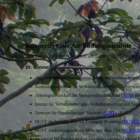
Kooperierende Ausbildungsinstitute
Lehrpraxis [LP] oder Tätigkeit als Dozent [D], Supervis
Dr. Gönner
Aus- und Weiterbildungsinstitut für Verhaltenstherapie un
Ausbildungszentrum für Verhaltenstherapie des Universitä
Arbeitsgemeinschaft für VerhaltensModifikation (
AVM
) B
Institut für Verhaltenstherapie, Verhaltensmedizin und Sex
Zentrum für Psychotherapie Stuttgart (
SZVT
) [D,SV,P]
DGVT Ausbildungszentrum Erlangen/ Nürnberg (
DGVT-E
DGVT Ausbildungszentrum München/ Bad Tölz (
DGVT-
Akademie für Psychotherapie und Interventionsforschung